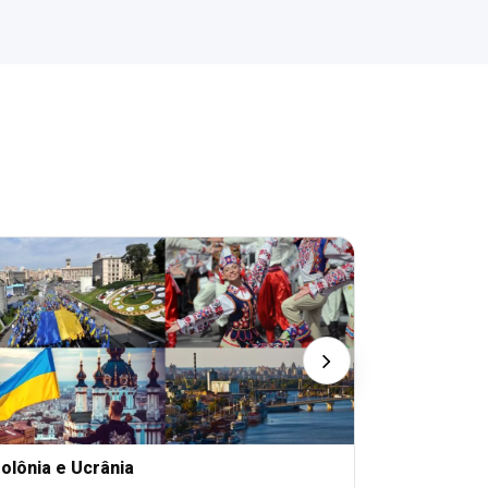
olônia e Ucrânia
ÁFRICA DO